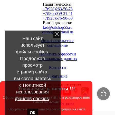
Наши телефоны:
+7(928)263-50-78
+7(962)059-31-41
+7(923)676-98-30
E-mail для связи:
krd@oilshop55.ru
oilshop55@mail.ru
Наш сайт
Пользовательсткое
использует
соглашение
файлы cookies.
Политика обработки
Продолжая
персональных данных
просмотр
Контакты
страниц сайта,
О магазине
вы соглашаетесь
с
Политикой
МЫ в социальных сетях:
Уважаемые клиенты !!!
использования
Оформляйте заказы через наш сайт для резервирования
файлов cookies
.
товара на складе!
Оформить заказ можно без регистрации на сайте.
Copyright OILSHOP55.RU © 2010 - 2026
ОК