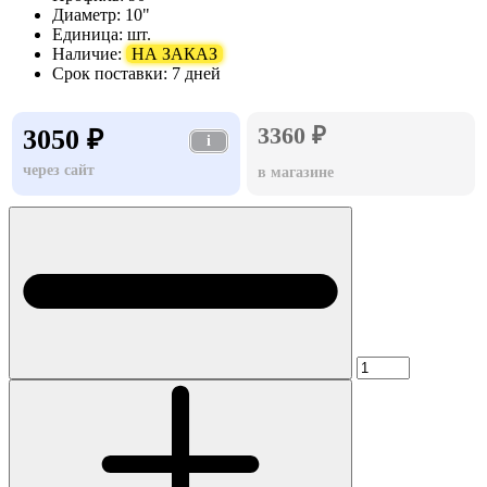
Диаметр:
10"
Единица:
шт.
Наличие:
НА ЗАКАЗ
Срок поставки:
7 дней
3360 ₽
3050 ₽
i
через сайт
в магазине