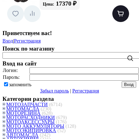
17370 ₽
Цена:
Приветствуем вас
!
Вход
|
Регистрация
Поиск по магазину
Вход на сайт
Логин:
Пароль:
запомнить
Забыл пароль
|
Регистрация
Категории раздела
МОТОЗАПЧАСТИ
(6714)
МОТОМАСЛА
(230)
МОТОРЕЗИНА
(628)
МОТОРАСХОДНИКИ
(679)
МОТОАКСЕССУАРЫ
(176)
МОТО АККУМУЛЯТОРЫ
(128)
МОТОЭКИПИРОВКА
(52)
АВТОМАСЛА
(242)