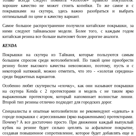
только всегда следует помнить «золотое» правило покупателя:
хорошее качество не может стоить копейки. То же самое и с
покрышками на скутера, здесь важно разобраться и выбрать
оптимальный по цене и качеству вариант.
Самое большое распространение получили китайские покрышки, за
ними следуют тайваньские модели. Более того, с каждым годом
китайская резина все больше вытесняет более дорогие аналоги.
KENDA
Покрышки на скутера из Тайваня, которые пользуются самым
большим спросом среди мотолюбителей. По такой цене приобрести
резину более высокого качества невозможно, поэтому, пусть и с
некоторой натяжкой, можно отметить, что это - «золотая середина»
среди бюджетных вариантов.
Особенно любят скутеристы «елочку», как они называют покрышки
на скутера Kenda с 2 протекторами и модель с не таким ярко
выраженным протектором, который напоминает волнистые линии.
Второй тип резины отлично подходит для городских дорог.
Специалисты и опытные мотолюбители не рекомендуют «одевать» в
городе покрышки с агрессивными (ярко выраженными) протекторами.
Почему? А все достаточно просто. При движении каждый выпуклый
кубик на резине будет сильно цеплять за асфальтное покрытие,
создавая повышенное сопротивление, которое будет добавлять еще и