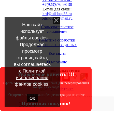
+7(923)676-98-30
E-mail для связи:
krd@oilshop55.ru
oilshop55@mail.ru
Наш сайт
Пользовательсткое
использует
соглашение
файлы cookies.
Политика обработки
Продолжая
персональных данных
просмотр
Контакты
страниц сайта,
О магазине
вы соглашаетесь
с
Политикой
МЫ в социальных сетях:
Уважаемые клиенты !!!
использования
Оформляйте заказы через наш сайт для резервирования
файлов cookies
.
товара на складе!
Оформить заказ можно без регистрации на сайте.
Copyright OILSHOP55.RU © 2010 - 2026
ОК
Приятных покупок!
3050 ₽
|
Создать
сайт
с
uWeb