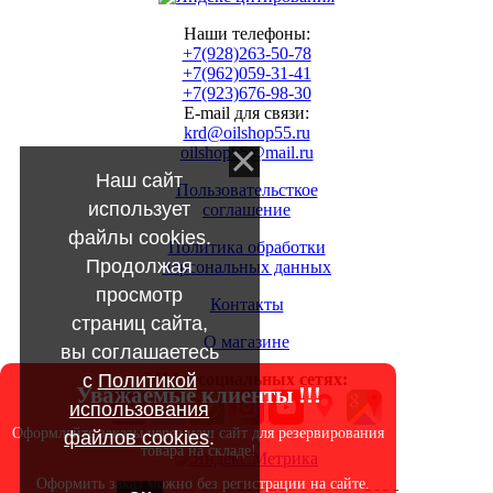
Наши телефоны:
+7(928)263-50-78
+7(962)059-31-41
+7(923)676-98-30
E-mail для связи:
krd@oilshop55.ru
oilshop55@mail.ru
Наш сайт
Пользовательсткое
использует
соглашение
файлы cookies.
Политика обработки
Продолжая
персональных данных
просмотр
Контакты
страниц сайта,
О магазине
вы соглашаетесь
с
Политикой
МЫ в социальных сетях:
Уважаемые клиенты !!!
использования
Оформляйте заказы через наш сайт для резервирования
файлов cookies
.
товара на складе!
Оформить заказ можно без регистрации на сайте.