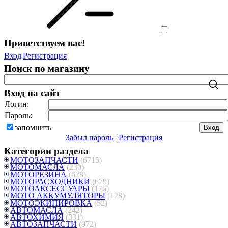
Приветствуем вас
!
Вход
|
Регистрация
Поиск по магазину
Вход на сайт
Логин:
Пароль:
запомнить
Забыл пароль
|
Регистрация
Категории раздела
МОТОЗАПЧАСТИ
(6715)
МОТОМАСЛА
(230)
МОТОРЕЗИНА
(628)
МОТОРАСХОДНИКИ
(679)
МОТОАКСЕССУАРЫ
(176)
МОТО АККУМУЛЯТОРЫ
(128)
МОТОЭКИПИРОВКА
(52)
АВТОМАСЛА
(242)
АВТОХИМИЯ
(331)
АВТОЗАПЧАСТИ
(972)