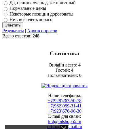
Да, ценник очень даже приятный
Нормальные цены
Некоторые позиции дороговаты
Нет, всё очень дорого
Результаты
|
Архив опросов
Всего ответов:
248
Статистика
Онлайн всего:
4
Гостей:
4
Пользователей:
0
Наши телефоны:
+7(928)263-50-78
+7(962)059-31-41
+7(923)676-98-30
E-mail для связи:
krd@oilshop55.ru
oilshop55@mail.ru