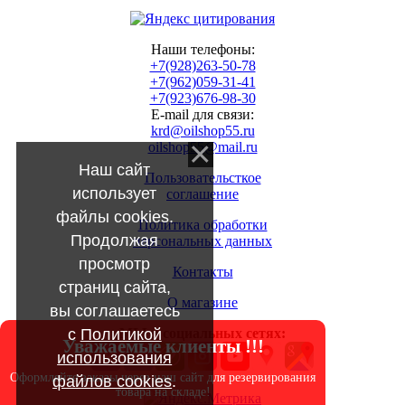
Наши телефоны:
+7(928)263-50-78
+7(962)059-31-41
+7(923)676-98-30
E-mail для связи:
krd@oilshop55.ru
oilshop55@mail.ru
Наш сайт
Пользовательсткое
использует
соглашение
файлы cookies.
Политика обработки
Продолжая
персональных данных
просмотр
Контакты
страниц сайта,
О магазине
вы соглашаетесь
с
Политикой
МЫ в социальных сетях:
Уважаемые клиенты !!!
использования
Оформляйте заказы через наш сайт для резервирования
файлов cookies
.
товара на складе!