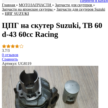
Перейти в катал
Главная
»
МОТОЗАПЧАСТИ
»
Запчасти для скутеров
»
Запчасти на японские скутеры
»
Запчасти для скутеров Suzuki
»
ЦПГ SUZUKI
ЦПГ на скутер Suzuki, TB 60
d-43 60сс Racing
3.7
/
3
0 отзывов
Сравнить
Артикул: UG8119