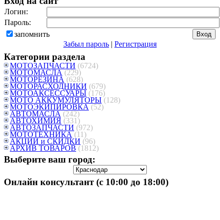
Вход на сайт
Логин:
Пароль:
запомнить
Забыл пароль
|
Регистрация
Категории раздела
МОТОЗАПЧАСТИ
(6724)
МОТОМАСЛА
(229)
МОТОРЕЗИНА
(628)
МОТОРАСХОДНИКИ
(679)
МОТОАКСЕССУАРЫ
(176)
МОТО АККУМУЛЯТОРЫ
(128)
МОТОЭКИПИРОВКА
(52)
АВТОМАСЛА
(242)
АВТОХИМИЯ
(331)
АВТОЗАПЧАСТИ
(972)
МОТОТЕХНИКА
(11)
АКЦИИ и СКИДКИ
(96)
АРХИВ ТОВАРОВ
(1812)
Выберите ваш город:
Онлайн консультант (с 10:00 до 18:00)