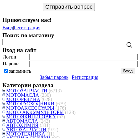
Приветствуем вас
!
Вход
|
Регистрация
Поиск по магазину
Вход на сайт
Логин:
Пароль:
запомнить
Забыл пароль
|
Регистрация
Категории раздела
МОТОЗАПЧАСТИ
(6713)
МОТОМАСЛА
(230)
МОТОРЕЗИНА
(628)
МОТОРАСХОДНИКИ
(679)
МОТОАКСЕССУАРЫ
(176)
МОТО АККУМУЛЯТОРЫ
(128)
МОТОЭКИПИРОВКА
(52)
АВТОМАСЛА
(242)
АВТОХИМИЯ
(331)
АВТОЗАПЧАСТИ
(972)
МОТОТЕХНИКА
(11)