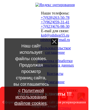
Наши телефоны:
+7(928)263-50-78
+7(962)059-31-41
+7(923)676-98-30
E-mail для связи:
krd@oilshop55.ru
oilshop55@mail.ru
Наш сайт
Пользовательсткое
использует
соглашение
файлы cookies.
Политика обработки
Продолжая
персональных данных
просмотр
Контакты
страниц сайта,
О магазине
вы соглашаетесь
с
Политикой
МЫ в социальных сетях:
Уважаемые клиенты !!!
использования
Оформляйте заказы через наш сайт для резервирования
файлов cookies
.
товара на складе!