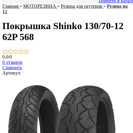
Перейти в катал
Главная
»
МОТОРЕЗИНА
»
Резина для скутеров
»
Резина на
12
Покрышка Shinko 130/70-12
62P 568
0.0
/
0
0 отзывов
Сравнить
Артикул: