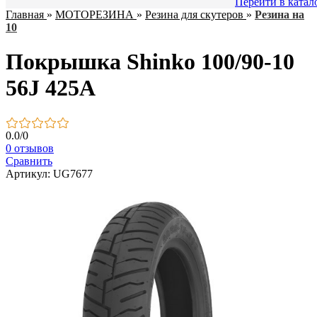
Перейти в катал
Главная
»
МОТОРЕЗИНА
»
Резина для скутеров
»
Резина на
10
Покрышка Shinko 100/90-10
56J 425A
0.0
/
0
0 отзывов
Сравнить
Артикул: UG7677