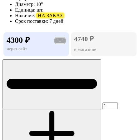
Диаметр:
10"
Единица:
шт.
Наличие:
НА ЗАКАЗ
Срок поставки:
7 дней
4740 ₽
4300 ₽
i
через сайт
в магазине