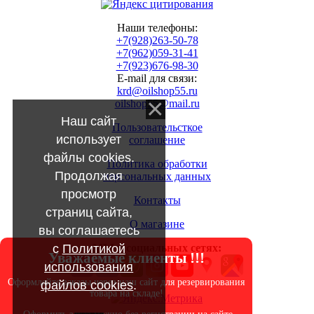
Наши телефоны:
+7(928)263-50-78
+7(962)059-31-41
+7(923)676-98-30
E-mail для связи:
krd@oilshop55.ru
oilshop55@mail.ru
Наш сайт
Пользовательсткое
использует
соглашение
файлы cookies.
Политика обработки
Продолжая
персональных данных
просмотр
Контакты
страниц сайта,
О магазине
вы соглашаетесь
с
Политикой
МЫ в социальных сетях:
Уважаемые клиенты !!!
использования
Оформляйте заказы через наш сайт для резервирования
файлов cookies
.
товара на складе!