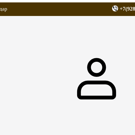
дар
+7(928
еров
Запчасти для мопедов
Покрышки для скутеров
МОТОЗЕРКА