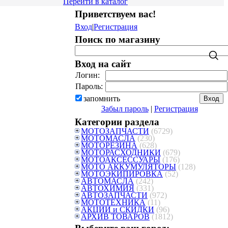
Перейти в каталог
Приветствуем вас
!
Вход
|
Регистрация
Поиск по магазину
Вход на сайт
Логин:
Пароль:
запомнить
Забыл пароль
|
Регистрация
Категории раздела
МОТОЗАПЧАСТИ
(6729)
МОТОМАСЛА
(230)
МОТОРЕЗИНА
(628)
МОТОРАСХОДНИКИ
(679)
МОТОАКСЕССУАРЫ
(176)
МОТО АККУМУЛЯТОРЫ
(128)
МОТОЭКИПИРОВКА
(52)
АВТОМАСЛА
(242)
АВТОХИМИЯ
(331)
АВТОЗАПЧАСТИ
(972)
МОТОТЕХНИКА
(11)
АКЦИИ и СКИДКИ
(96)
АРХИВ ТОВАРОВ
(1812)