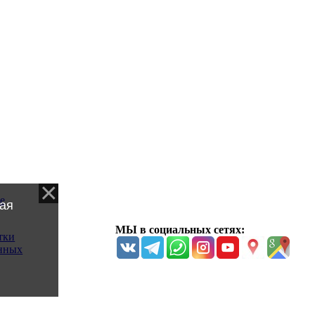
е
ая
МЫ в социальных сетях:
тки
нных