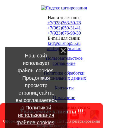
Наши телефоны:
+7(928)263-50-78
+7(962)059-31-41
+7(923)676-98-30
E-mail для связи:
krd@oilshop55.ru
oilshop55@mail.ru
Наш сайт
Пользовательсткое
использует
соглашение
файлы cookies.
Политика обработки
Продолжая
персональных данных
просмотр
Контакты
страниц сайта,
О магазине
вы соглашаетесь
с
Политикой
МЫ в социальных сетях:
Уважаемые клиенты !!!
использования
Оформляйте заказы через наш сайт для резервирования
файлов cookies
.
товара на складе!