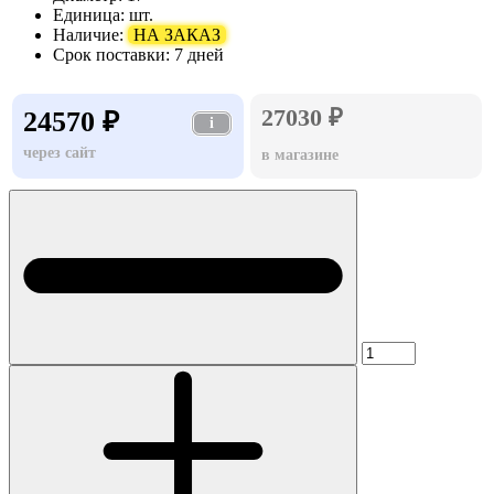
Единица:
шт.
Наличие:
НА ЗАКАЗ
Срок поставки:
7 дней
27030 ₽
24570 ₽
i
через сайт
в магазине