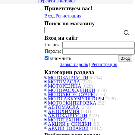
Перейти в каталог
Приветствуем вас
!
Вход
|
Регистрация
Поиск по магазину
Вход на сайт
Логин:
Пароль:
запомнить
Забыл пароль
|
Регистрация
Категории раздела
МОТОЗАПЧАСТИ
(6734)
МОТОМАСЛА
(230)
МОТОРЕЗИНА
(628)
МОТОРАСХОДНИКИ
(679)
МОТОАКСЕССУАРЫ
(176)
МОТО АККУМУЛЯТОРЫ
(128)
МОТОЭКИПИРОВКА
(52)
АВТОМАСЛА
(242)
АВТОХИМИЯ
(331)
АВТОЗАПЧАСТИ
(972)
МОТОТЕХНИКА
(11)
АКЦИИ и СКИДКИ
(95)
АРХИВ ТОВАРОВ
(1812)