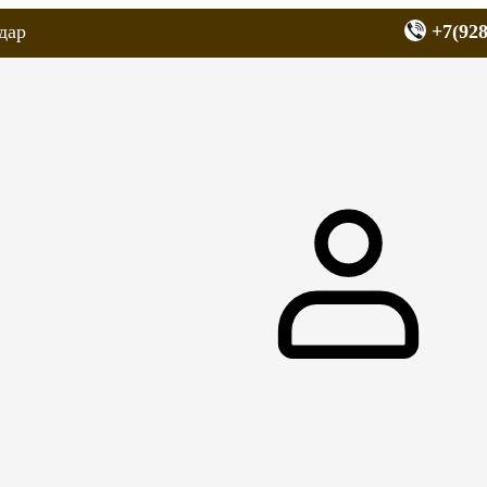
дар
+7(928
еров
Запчасти для мопедов
Покрышки для скутеров
МОТОЗЕРКА