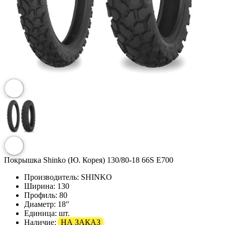
Покрышка Shinko (Ю. Корея) 130/80-18 66S E700
Производитель:
SHINKO
Ширина:
130
Профиль:
80
Диаметр:
18"
Единица:
шт.
Наличие:
НА ЗАКАЗ