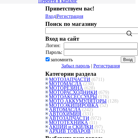
Перейти в каталог
Приветствуем вас
!
Вход
|
Регистрация
Поиск по магазину
Вход на сайт
Логин:
Пароль:
запомнить
Забыл пароль
|
Регистрация
Категории раздела
МОТОЗАПЧАСТИ
(6711)
МОТОМАСЛА
(230)
МОТОРЕЗИНА
(628)
МОТОРАСХОДНИКИ
(679)
МОТОАКСЕССУАРЫ
(176)
МОТО АККУМУЛЯТОРЫ
(128)
МОТОЭКИПИРОВКА
(52)
АВТОМАСЛА
(242)
АВТОХИМИЯ
(331)
АВТОЗАПЧАСТИ
(972)
МОТОТЕХНИКА
(11)
АКЦИИ и СКИДКИ
(97)
АРХИВ ТОВАРОВ
(1812)