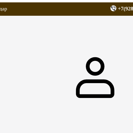
дар
+7(928
еров
Запчасти для мопедов
Покрышки для скутеров
МОТОЗЕРКА