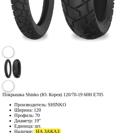
Покрышка Shinko (Ю. Корея) 120/70-19 60H E705
Производитель:
SHINKO
Ширина:
120
Профиль:
70
Диаметр:
19"
Единица:
шт.
Наличие:
НА ЗАКАЗ