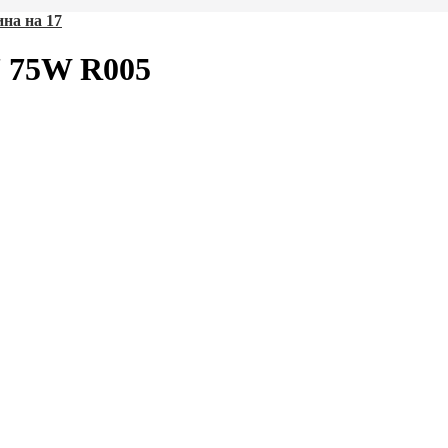
на на 17
 75W R005