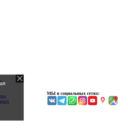
е
ая
МЫ в социальных сетях:
тки
нных