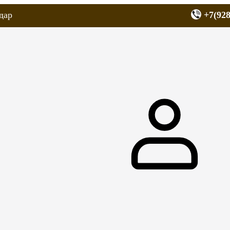
дар
+7(928
еров
Запчасти для мопедов
Покрышки для скутеров
МОТОЗЕРКА