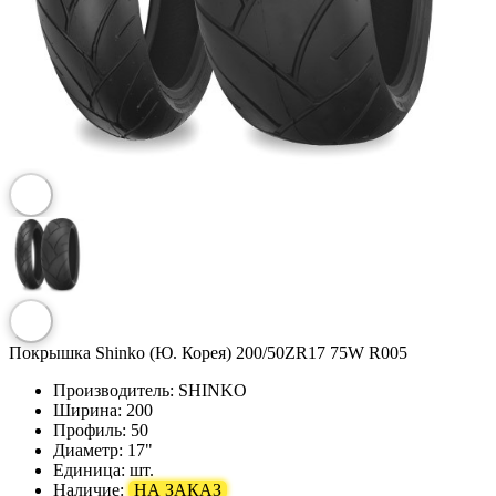
Покрышка Shinko (Ю. Корея) 200/50ZR17 75W R005
Производитель:
SHINKO
Ширина:
200
Профиль:
50
Диаметр:
17"
Единица:
шт.
Наличие:
НА ЗАКАЗ