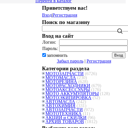
Перейти в каталог
Приветствуем вас
!
Вход
|
Регистрация
Поиск по магазину
Вход на сайт
Логин:
Пароль:
запомнить
Забыл пароль
|
Регистрация
Категории раздела
МОТОЗАПЧАСТИ
(6726)
МОТОМАСЛА
(230)
МОТОРЕЗИНА
(628)
МОТОРАСХОДНИКИ
(679)
МОТОАКСЕССУАРЫ
(176)
МОТО АККУМУЛЯТОРЫ
(128)
МОТОЭКИПИРОВКА
(52)
АВТОМАСЛА
(242)
АВТОХИМИЯ
(331)
АВТОЗАПЧАСТИ
(972)
МОТОТЕХНИКА
(11)
АКЦИИ и СКИДКИ
(96)
АРХИВ ТОВАРОВ
(1812)