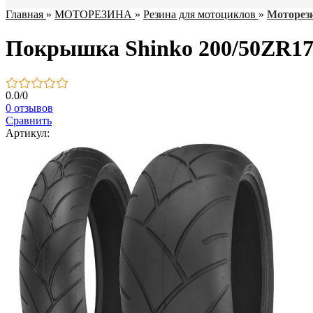
Главная
»
МОТОРЕЗИНА
»
Резина для мотоциклов
»
Моторези
Покрышка Shinko 200/50ZR17
0.0
/
0
0 отзывов
Сравнить
Артикул: