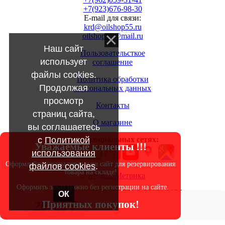
+7(923)676-98-30
E-mail для связи:
krd@oilshop55.ru
oilshop55@mail.ru
Наш сайт
Пользовательсткое
использует
соглашение
файлы cookies.
Политика обработки
Продолжая
персональных данных
просмотр
Контакты
страниц сайта,
О магазине
вы соглашаетесь
с
Политикой
МЫ в социальных сетях:
Уважаемые клиенты !!!
использования
Оформляйте заказы через наш сайт для резервирования
файлов cookies
.
товара на складе!
Оформить заказ можно без регистрации на сайте.
Copyright OILSHOP55.RU © 2010 - 2026
ОК
Приятных покупок!
20480 ₽
|
Создать
сайт
с
uWeb