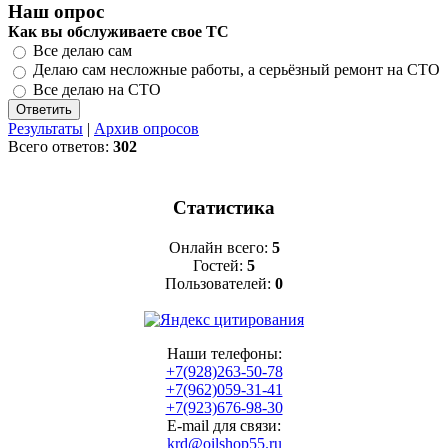
Наш опрос
Как вы обслуживаете свое ТС
Все делаю сам
Делаю сам несложные работы, а серьёзный ремонт на СТО
Все делаю на СТО
Результаты
|
Архив опросов
Всего ответов:
302
Статистика
Онлайн всего:
5
Гостей:
5
Пользователей:
0
Наши телефоны:
+7(928)263-50-78
+7(962)059-31-41
+7(923)676-98-30
E-mail для связи:
krd@oilshop55.ru