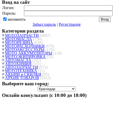
Вход на сайт
Логин:
Пароль:
запомнить
Забыл пароль
|
Регистрация
Категории раздела
МОТОЗАПЧАСТИ
(6697)
МОТОМАСЛА
(230)
МОТОРЕЗИНА
(628)
МОТОРАСХОДНИКИ
(679)
МОТОАКСЕССУАРЫ
(176)
МОТО АККУМУЛЯТОРЫ
(128)
МОТОЭКИПИРОВКА
(52)
АВТОМАСЛА
(242)
АВТОХИМИЯ
(331)
АВТОЗАПЧАСТИ
(972)
МОТОТЕХНИКА
(11)
АКЦИИ и СКИДКИ
(95)
АРХИВ ТОВАРОВ
(1812)
Выберите ваш город:
Онлайн консультант (с 10:00 до 18:00)