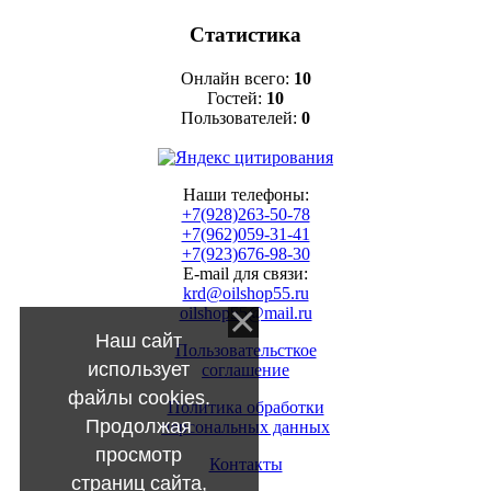
Статистика
Онлайн всего:
10
Гостей:
10
Пользователей:
0
Наши телефоны:
+7(928)263-50-78
+7(962)059-31-41
+7(923)676-98-30
E-mail для связи:
krd@oilshop55.ru
oilshop55@mail.ru
Наш сайт
Пользовательсткое
использует
соглашение
файлы cookies.
Политика обработки
Продолжая
персональных данных
просмотр
Контакты
страниц сайта,