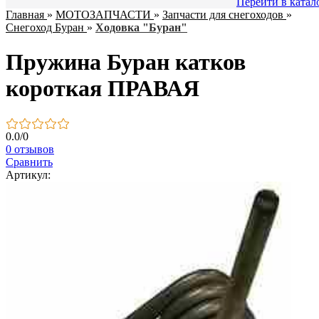
Перейти в катал
Главная
»
МОТОЗАПЧАСТИ
»
Запчасти для снегоходов
»
Снегоход Буран
»
Ходовка "Буран"
Пружина Буран катков
короткая ПРАВАЯ
0.0
/
0
0 отзывов
Сравнить
Артикул: