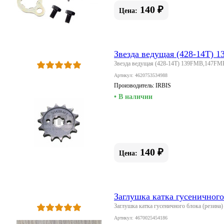
140 ₽
Цена:
Звезда ведущая (428-14Т) 
Звезда ведущая (428-14Т) 139FMB,147FM
Артикул: 4620753534988
Производитель:
IRBIS
• В наличии
140 ₽
Цена:
Заглушка катка гусеничного
Заглушка катка гусеничного блока (резина
Артикул: 4670025454186