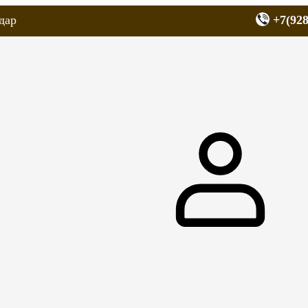
дар
+7(928
еров
Запчасти для мопедов
Покрышки для скутеров
МОТОЗЕРКА