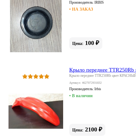
Производитель:
IRBIS
• НА ЗАКАЗ
100 ₽
Цена:
Крыло переднее TTR250Rb
Крыло переднее TTR250Rb цвет КРАСНЫЙ
Артикул: 4627072931832
Производитель:
Irbis
• В наличии
2100 ₽
Цена: