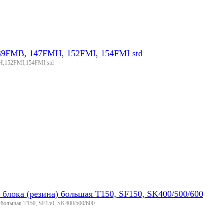
139FMB, 147FMH, 152FMI, 154FMI std
H,152FMI,154FMI std
 блока (резина) большая T150, SF150, SK400/500/600
) большая T150, SF150, SK400/500/600