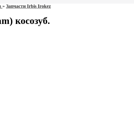
в
»
Запчасти Irbis Irokez
m) косозуб.