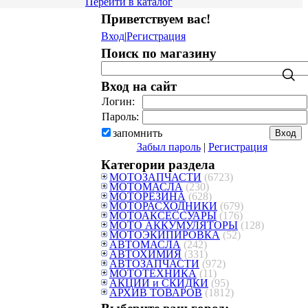
Перейти в каталог
Приветствуем вас
!
Вход
|
Регистрация
Поиск по магазину
Вход на сайт
Логин:
Пароль:
запомнить
Забыл пароль
|
Регистрация
Категории раздела
МОТОЗАПЧАСТИ
(6723)
МОТОМАСЛА
(230)
МОТОРЕЗИНА
(628)
МОТОРАСХОДНИКИ
(679)
МОТОАКСЕССУАРЫ
(176)
МОТО АККУМУЛЯТОРЫ
(128)
МОТОЭКИПИРОВКА
(52)
АВТОМАСЛА
(242)
АВТОХИМИЯ
(331)
АВТОЗАПЧАСТИ
(972)
МОТОТЕХНИКА
(11)
АКЦИИ и СКИДКИ
(95)
АРХИВ ТОВАРОВ
(1812)