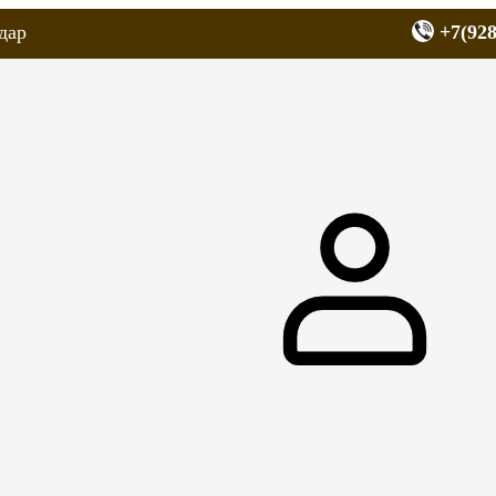
дар
+7(928
еров
Запчасти для мопедов
Покрышки для скутеров
МОТОЗЕРКА