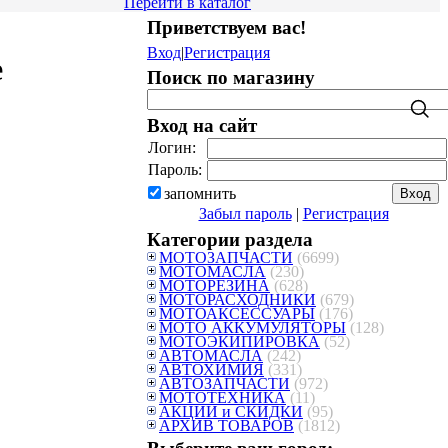
Перейти в каталог
Приветствуем вас
!
Вход
|
Регистрация
е
Поиск по магазину
Вход на сайт
Логин:
Пароль:
запомнить
Забыл пароль
|
Регистрация
Категории раздела
МОТОЗАПЧАСТИ
(6699)
МОТОМАСЛА
(230)
МОТОРЕЗИНА
(628)
МОТОРАСХОДНИКИ
(679)
МОТОАКСЕССУАРЫ
(176)
МОТО АККУМУЛЯТОРЫ
(128)
МОТОЭКИПИРОВКА
(52)
АВТОМАСЛА
(242)
АВТОХИМИЯ
(331)
АВТОЗАПЧАСТИ
(972)
МОТОТЕХНИКА
(11)
АКЦИИ и СКИДКИ
(95)
АРХИВ ТОВАРОВ
(1812)