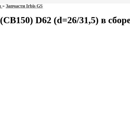
в
»
Запчасти Irbis GS
CB150) D62 (d=26/31,5) в сбор