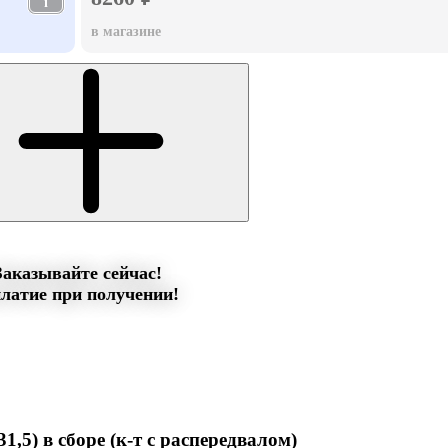
i
в магазине
Заказывайте сейчас!
латие при получении!
,5) в сборе (к-т с распередвалом)