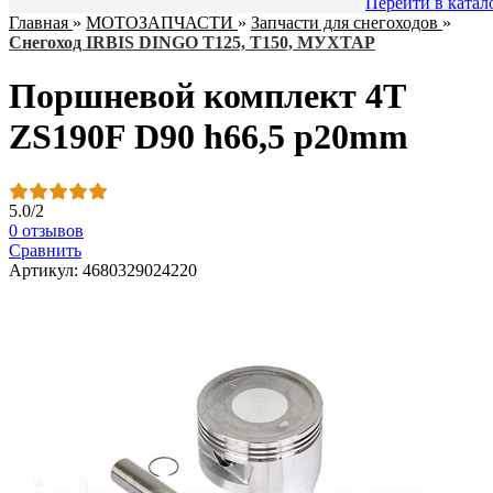
Перейти в катал
Главная
»
МОТОЗАПЧАСТИ
»
Запчасти для снегоходов
»
Снегоход IRBIS DINGO T125, Т150, МУХТАР
Поршневой комплект 4T
ZS190F D90 h66,5 p20mm
5.0
/
2
0 отзывов
Сравнить
Артикул: 4680329024220