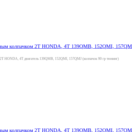
чным колпачком 2T HONDA, 4T 139QMB, 152QMI, 157QMJ
 2T HONDA, 4T двигатель 139QMB, 152QMI, 157QMJ (колпачок 90 гр тюнинг)
чным колпачком 2T HONDA, 4T 139QMB, 152QMI, 157QM