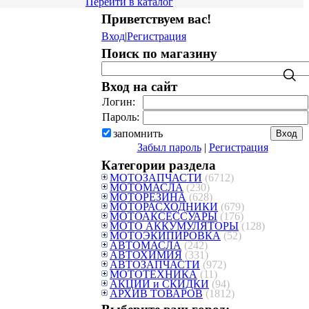
Перейти в каталог
Приветствуем вас
!
Вход
|
Регистрация
Поиск по магазину
Вход на сайт
Логин:
Пароль:
запомнить
Забыл пароль
|
Регистрация
Категории раздела
МОТОЗАПЧАСТИ
(6712)
МОТОМАСЛА
(230)
МОТОРЕЗИНА
(628)
МОТОРАСХОДНИКИ
(679)
МОТОАКСЕССУАРЫ
(176)
МОТО АККУМУЛЯТОРЫ
(128)
МОТОЭКИПИРОВКА
(52)
АВТОМАСЛА
(242)
АВТОХИМИЯ
(331)
АВТОЗАПЧАСТИ
(972)
МОТОТЕХНИКА
(11)
АКЦИИ и СКИДКИ
(94)
АРХИВ ТОВАРОВ
(1812)