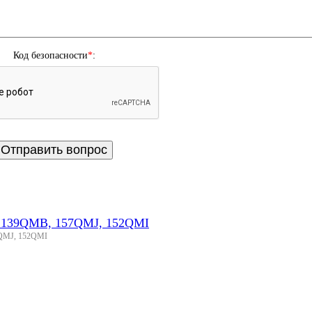
Код безопасности
*
:
а 139QMB, 157QMJ, 152QMI
7QMJ, 152QMI