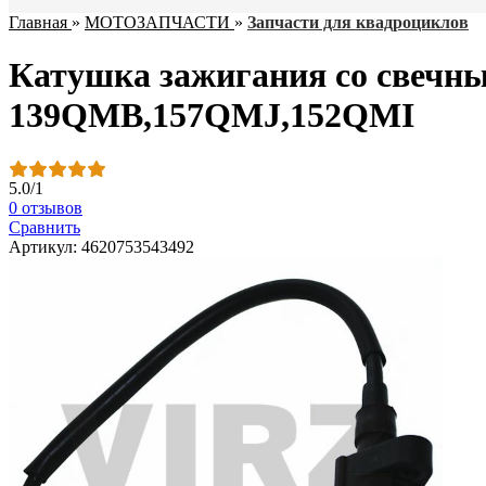
Главная
»
МОТОЗАПЧАСТИ
»
Запчасти для квадроциклов
Катушка зажигания со свечн
139QMB,157QMJ,152QMI
5.0
/
1
0 отзывов
Сравнить
Артикул: 4620753543492