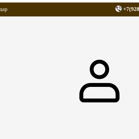
дар
+7(928
еров
Запчасти для мопедов
Покрышки для скутеров
МОТОЗЕРКА