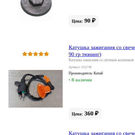
90 ₽
Цена:
Катушка зажигания со све
90 гр тюнинг)
Катушка зажигания со свечным колпачком
Артикул: UG1746
Производитель:
Китай
• В наличии
360 ₽
Цена:
Катушка зажигания со све