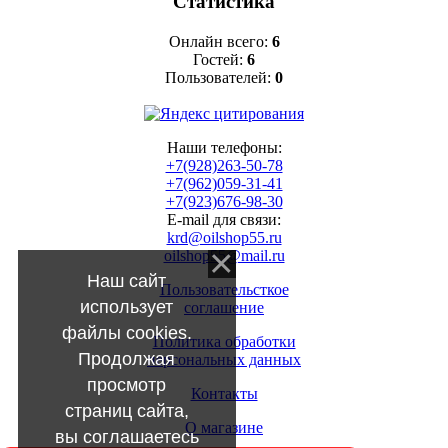
Статистика
Онлайн всего:
6
Гостей:
6
Пользователей:
0
Наши телефоны:
+7(928)263-50-78
+7(962)059-31-41
+7(923)676-98-30
E-mail для связи:
krd@oilshop55.ru
oilshop55@mail.ru
Наш сайт
Пользовательсткое
использует
соглашение
файлы cookies.
Политика обработки
Продолжая
персональных данных
просмотр
Контакты
страниц сайта,
О магазине
вы соглашаетесь