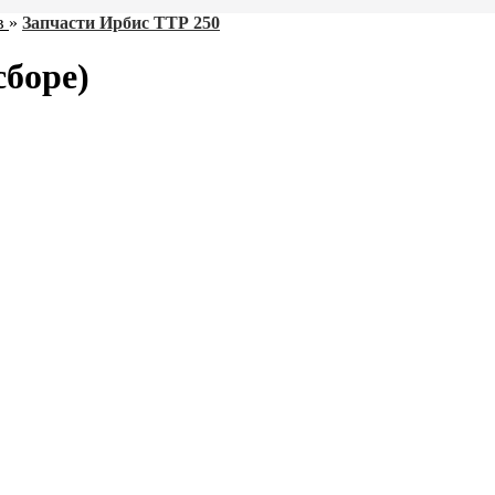
в
»
Запчасти Ирбис ТТР 250
сборе)