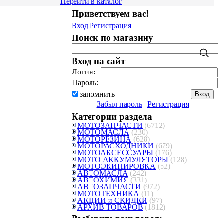
Перейти в каталог
Приветствуем вас
!
Вход
|
Регистрация
Поиск по магазину
Вход на сайт
Логин:
Пароль:
запомнить
Забыл пароль
|
Регистрация
Категории раздела
МОТОЗАПЧАСТИ
(6712)
МОТОМАСЛА
(230)
МОТОРЕЗИНА
(628)
МОТОРАСХОДНИКИ
(679)
МОТОАКСЕССУАРЫ
(176)
МОТО АККУМУЛЯТОРЫ
(128)
МОТОЭКИПИРОВКА
(52)
АВТОМАСЛА
(242)
АВТОХИМИЯ
(331)
АВТОЗАПЧАСТИ
(972)
МОТОТЕХНИКА
(11)
АКЦИИ и СКИДКИ
(97)
АРХИВ ТОВАРОВ
(1812)