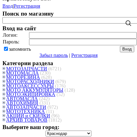
Вход
|
Регистрация
Поиск по магазину
Вход на сайт
Логин:
Пароль:
запомнить
Забыл пароль
|
Регистрация
Категории раздела
МОТОЗАПЧАСТИ
(6721)
МОТОМАСЛА
(230)
МОТОРЕЗИНА
(628)
МОТОРАСХОДНИКИ
(679)
МОТОАКСЕССУАРЫ
(176)
МОТО АККУМУЛЯТОРЫ
(128)
МОТОЭКИПИРОВКА
(52)
АВТОМАСЛА
(242)
АВТОХИМИЯ
(331)
АВТОЗАПЧАСТИ
(972)
МОТОТЕХНИКА
(11)
АКЦИИ и СКИДКИ
(96)
АРХИВ ТОВАРОВ
(1812)
Выберите ваш город: