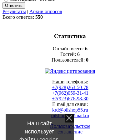
Результаты
|
Архив опросов
Всего ответов:
550
Статистика
Онлайн всего:
6
Гостей:
6
Пользователей:
0
Наши телефоны:
+7(928)263-50-78
+7(962)059-31-41
+7(923)676-98-30
E-mail для связи:
krd@oilshop55.ru
oilshop55@mail.ru
Наш сайт
Пользовательсткое
использует
соглашение
файлы cookies.