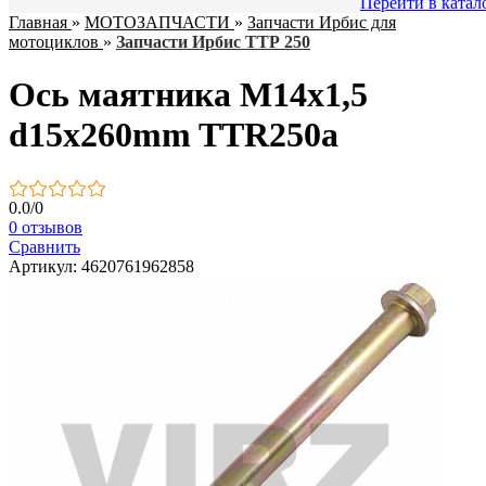
Перейти в катал
Главная
»
МОТОЗАПЧАСТИ
»
Запчасти Ирбис для
мотоциклов
»
Запчасти Ирбис ТТР 250
Ось маятника M14х1,5
d15х260mm TTR250a
0.0
/
0
0 отзывов
Сравнить
Артикул: 4620761962858