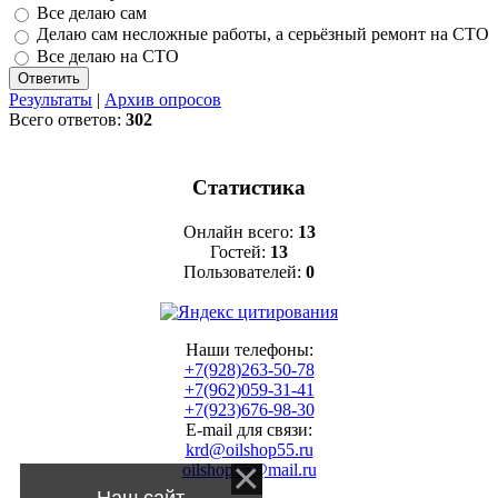
Все делаю сам
Делаю сам несложные работы, а серьёзный ремонт на СТО
Все делаю на СТО
Результаты
|
Архив опросов
Всего ответов:
302
Статистика
Онлайн всего:
13
Гостей:
13
Пользователей:
0
Наши телефоны:
+7(928)263-50-78
+7(962)059-31-41
+7(923)676-98-30
E-mail для связи:
krd@oilshop55.ru
oilshop55@mail.ru
Наш сайт