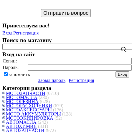
Приветствуем вас
!
Вход
|
Регистрация
Поиск по магазину
Вход на сайт
Логин:
Пароль:
запомнить
Забыл пароль
|
Регистрация
Категории раздела
МОТОЗАПЧАСТИ
(6710)
МОТОМАСЛА
(230)
МОТОРЕЗИНА
(628)
МОТОРАСХОДНИКИ
(679)
МОТОАКСЕССУАРЫ
(176)
МОТО АККУМУЛЯТОРЫ
(128)
МОТОЭКИПИРОВКА
(52)
АВТОМАСЛА
(242)
АВТОХИМИЯ
(331)
АВТОЗАПЧАСТИ
(972)