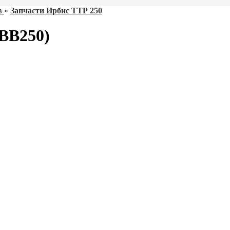
в
»
Запчасти Ирбис ТТР 250
BB250)