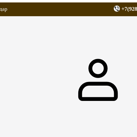
дар
+7(928
еров
Запчасти для мопедов
Покрышки для скутеров
МОТОЗЕРКА