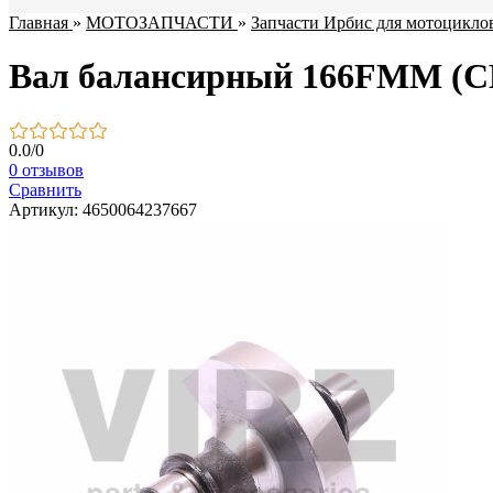
Главная
»
МОТОЗАПЧАСТИ
»
Запчасти Ирбис для мотоцикло
Вал балансирный 166FMM (C
0.0
/
0
0 отзывов
Сравнить
Артикул: 4650064237667