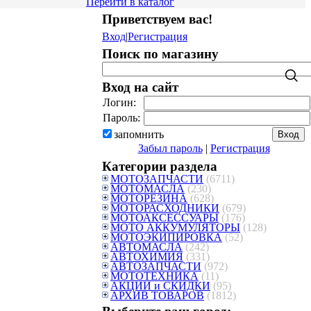
Перейти в каталог
Приветствуем вас
!
Вход
|
Регистрация
Поиск по магазину
Вход на сайт
Логин:
Пароль:
запомнить
Забыл пароль
|
Регистрация
Категории раздела
МОТОЗАПЧАСТИ
(6711)
МОТОМАСЛА
(230)
МОТОРЕЗИНА
(628)
МОТОРАСХОДНИКИ
(679)
МОТОАКСЕССУАРЫ
(176)
МОТО АККУМУЛЯТОРЫ
(128)
МОТОЭКИПИРОВКА
(52)
АВТОМАСЛА
(242)
АВТОХИМИЯ
(331)
АВТОЗАПЧАСТИ
(972)
МОТОТЕХНИКА
(11)
АКЦИИ и СКИДКИ
(95)
АРХИВ ТОВАРОВ
(1812)