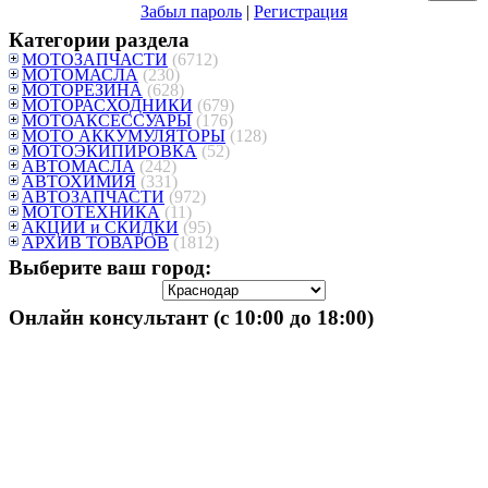
Забыл пароль
|
Регистрация
Категории раздела
МОТОЗАПЧАСТИ
(6712)
МОТОМАСЛА
(230)
МОТОРЕЗИНА
(628)
МОТОРАСХОДНИКИ
(679)
МОТОАКСЕССУАРЫ
(176)
МОТО АККУМУЛЯТОРЫ
(128)
МОТОЭКИПИРОВКА
(52)
АВТОМАСЛА
(242)
АВТОХИМИЯ
(331)
АВТОЗАПЧАСТИ
(972)
МОТОТЕХНИКА
(11)
АКЦИИ и СКИДКИ
(95)
АРХИВ ТОВАРОВ
(1812)
Выберите ваш город:
Онлайн консультант (с 10:00 до 18:00)