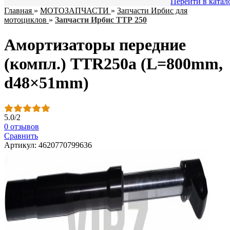
Перейти в катал
Главная
»
МОТОЗАПЧАСТИ
»
Запчасти Ирбис для
мотоциклов
»
Запчасти Ирбис ТТР 250
Амортизаторы передние
(компл.) TTR250a (L=800mm,
d48×51mm)
5.0
/
2
0 отзывов
Сравнить
Артикул: 4620770799636