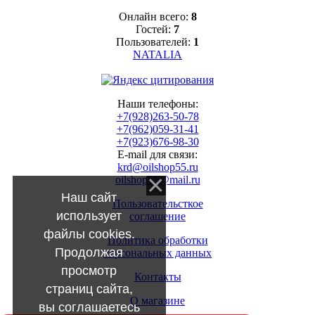
Онлайн всего:
8
Гостей:
7
Пользователей:
1
NATALIA
Наши телефоны:
+7(928)263-50-78
+7(962)059-31-41
+7(923)676-98-30
E-mail для связи:
krd@oilshop55.ru
oilshop55@mail.ru
Наш сайт
Пользовательсткое
использует
соглашение
файлы cookies.
Политика обработки
Продолжая
персональных данных
просмотр
Контакты
страниц сайта,
О магазине
вы соглашаетесь