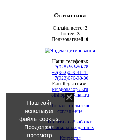
Статистика
Онлайн всего:
3
Гостей:
3
Пользователей:
0
Наши телефоны:
+7(928)263-50-78
+7(962)059-31-41
+7(923)676-98-30
E-mail для связи:
krd@oilshop55.ru
oilshop55@mail.ru
Наш сайт
Пользовательсткое
использует
соглашение
файлы cookies.
Политика обработки
Продолжая
персональных данных
просмотр
Контакты