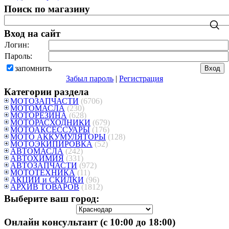
Поиск по магазину
Вход на сайт
Логин:
Пароль:
запомнить
Забыл пароль
|
Регистрация
Категории раздела
МОТОЗАПЧАСТИ
(6706)
МОТОМАСЛА
(230)
МОТОРЕЗИНА
(628)
МОТОРАСХОДНИКИ
(679)
МОТОАКСЕССУАРЫ
(176)
МОТО АККУМУЛЯТОРЫ
(128)
МОТОЭКИПИРОВКА
(52)
АВТОМАСЛА
(242)
АВТОХИМИЯ
(331)
АВТОЗАПЧАСТИ
(972)
МОТОТЕХНИКА
(11)
АКЦИИ и СКИДКИ
(96)
АРХИВ ТОВАРОВ
(1812)
Выберите ваш город:
Онлайн консультант (с 10:00 до 18:00)