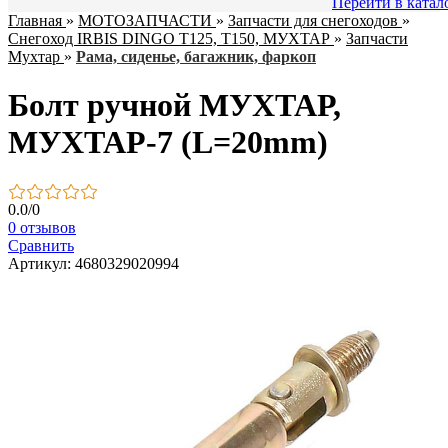
Перейти в катал
Главная
»
МОТОЗАПЧАСТИ
»
Запчасти для снегоходов
»
Снегоход IRBIS DINGO T125, Т150, МУХТАР
»
Запчасти
Мухтар
»
Рама, сиденье, багажник, фаркоп
Болт ручной МУХТАР,
МУХТАР-7 (L=20mm)
0.0
/
0
0 отзывов
Сравнить
Артикул: 4680329020994