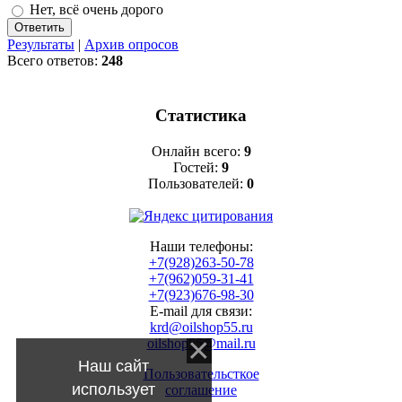
Нет, всё очень дорого
Результаты
|
Архив опросов
Всего ответов:
248
Статистика
Онлайн всего:
9
Гостей:
9
Пользователей:
0
Наши телефоны:
+7(928)263-50-78
+7(962)059-31-41
+7(923)676-98-30
E-mail для связи:
krd@oilshop55.ru
oilshop55@mail.ru
Наш сайт
Пользовательсткое
использует
соглашение