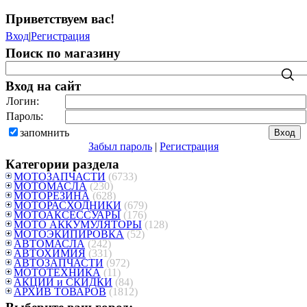
Приветствуем вас
!
Вход
|
Регистрация
Поиск по магазину
Вход на сайт
Логин:
Пароль:
запомнить
Забыл пароль
|
Регистрация
Категории раздела
МОТОЗАПЧАСТИ
(6733)
МОТОМАСЛА
(230)
МОТОРЕЗИНА
(628)
МОТОРАСХОДНИКИ
(679)
МОТОАКСЕССУАРЫ
(176)
МОТО АККУМУЛЯТОРЫ
(128)
МОТОЭКИПИРОВКА
(52)
АВТОМАСЛА
(242)
АВТОХИМИЯ
(331)
АВТОЗАПЧАСТИ
(972)
МОТОТЕХНИКА
(11)
АКЦИИ и СКИДКИ
(84)
АРХИВ ТОВАРОВ
(1812)