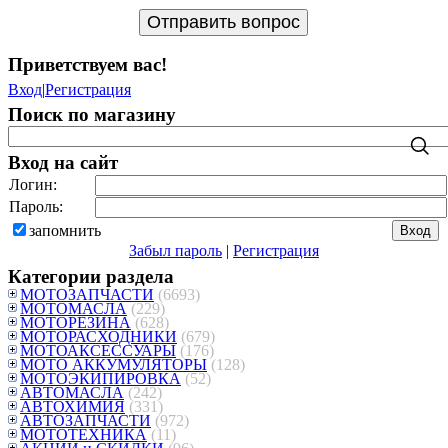
Приветствуем вас
!
Вход
|
Регистрация
Поиск по магазину
Вход на сайт
Логин:
Пароль:
запомнить
Забыл пароль
|
Регистрация
Категории раздела
МОТОЗАПЧАСТИ
(6693)
МОТОМАСЛА
(229)
МОТОРЕЗИНА
(628)
МОТОРАСХОДНИКИ
(679)
МОТОАКСЕССУАРЫ
(176)
МОТО АККУМУЛЯТОРЫ
(128)
МОТОЭКИПИРОВКА
(52)
АВТОМАСЛА
(242)
АВТОХИМИЯ
(331)
АВТОЗАПЧАСТИ
(972)
МОТОТЕХНИКА
(11)