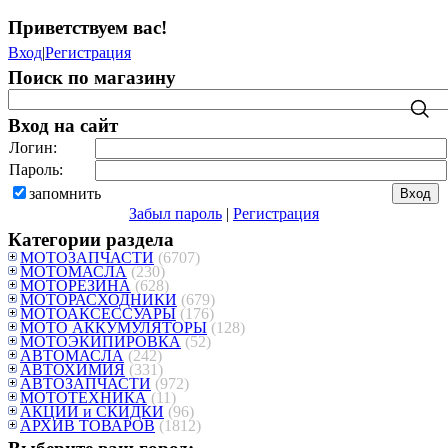
Приветствуем вас
!
Вход
|
Регистрация
Поиск по магазину
Вход на сайт
Логин:
Пароль:
запомнить
Забыл пароль
|
Регистрация
Категории раздела
МОТОЗАПЧАСТИ
(6707)
МОТОМАСЛА
(230)
МОТОРЕЗИНА
(628)
МОТОРАСХОДНИКИ
(679)
МОТОАКСЕССУАРЫ
(176)
МОТО АККУМУЛЯТОРЫ
(128)
МОТОЭКИПИРОВКА
(52)
АВТОМАСЛА
(242)
АВТОХИМИЯ
(331)
АВТОЗАПЧАСТИ
(972)
МОТОТЕХНИКА
(11)
АКЦИИ и СКИДКИ
(96)
АРХИВ ТОВАРОВ
(1812)