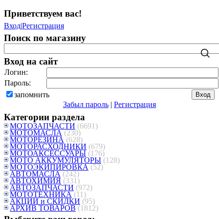
Приветствуем вас
!
Вход
|
Регистрация
Поиск по магазину
Вход на сайт
Логин:
Пароль:
запомнить
Забыл пароль
|
Регистрация
Категории раздела
МОТОЗАПЧАСТИ
(6691)
МОТОМАСЛА
(230)
МОТОРЕЗИНА
(628)
МОТОРАСХОДНИКИ
(679)
МОТОАКСЕССУАРЫ
(176)
МОТО АККУМУЛЯТОРЫ
(128)
МОТОЭКИПИРОВКА
(52)
АВТОМАСЛА
(242)
АВТОХИМИЯ
(331)
АВТОЗАПЧАСТИ
(972)
МОТОТЕХНИКА
(11)
АКЦИИ и СКИДКИ
(95)
АРХИВ ТОВАРОВ
(1812)