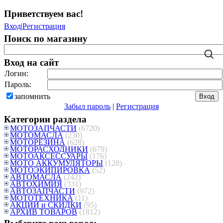
Приветствуем вас
!
Вход
|
Регистрация
Поиск по магазину
Вход на сайт
Логин:
Пароль:
запомнить
Забыл пароль
|
Регистрация
Категории раздела
МОТОЗАПЧАСТИ
(6720)
МОТОМАСЛА
(230)
МОТОРЕЗИНА
(628)
МОТОРАСХОДНИКИ
(679)
МОТОАКСЕССУАРЫ
(176)
МОТО АККУМУЛЯТОРЫ
(128)
МОТОЭКИПИРОВКА
(52)
АВТОМАСЛА
(242)
АВТОХИМИЯ
(331)
АВТОЗАПЧАСТИ
(972)
МОТОТЕХНИКА
(11)
АКЦИИ и СКИДКИ
(95)
АРХИВ ТОВАРОВ
(1812)