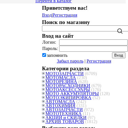
Перейти в каталог
Приветствуем вас
!
Вход
|
Регистрация
Поиск по магазину
Вход на сайт
Логин:
Пароль:
запомнить
Забыл пароль
|
Регистрация
Категории раздела
МОТОЗАПЧАСТИ
(6709)
МОТОМАСЛА
(230)
МОТОРЕЗИНА
(628)
МОТОРАСХОДНИКИ
(679)
МОТОАКСЕССУАРЫ
(176)
МОТО АККУМУЛЯТОРЫ
(128)
МОТОЭКИПИРОВКА
(52)
АВТОМАСЛА
(242)
АВТОХИМИЯ
(331)
АВТОЗАПЧАСТИ
(972)
МОТОТЕХНИКА
(11)
АКЦИИ и СКИДКИ
(97)
АРХИВ ТОВАРОВ
(1812)