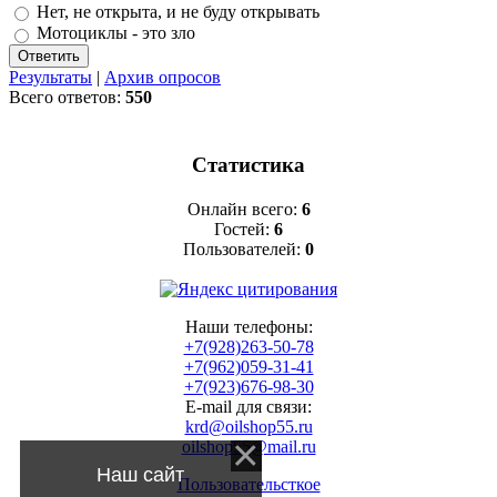
Нет, не открыта, и не буду открывать
Мотоциклы - это зло
Результаты
|
Архив опросов
Всего ответов:
550
Статистика
Онлайн всего:
6
Гостей:
6
Пользователей:
0
Наши телефоны:
+7(928)263-50-78
+7(962)059-31-41
+7(923)676-98-30
E-mail для связи:
krd@oilshop55.ru
oilshop55@mail.ru
Наш сайт
Пользовательсткое