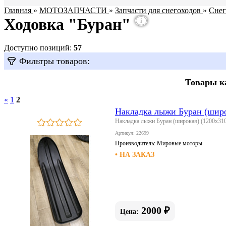
Главная
»
МОТОЗАПЧАСТИ
»
Запчасти для снегоходов
»
Снег
Ходовка "Буран"
i
Доступно позиций
:
57
Фильтры товаров:
Товары к
«
1
2
Накладка лыжи Буран (широ
Накладка лыжи Буран (широкая) (1200х31
Артикул: 22699
Производитель:
Мировые моторы
• НА ЗАКАЗ
2000 ₽
Цена: