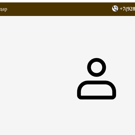
дар
+7(928
еров
Запчасти для мопедов
Покрышки для скутеров
МОТОЗЕРКА