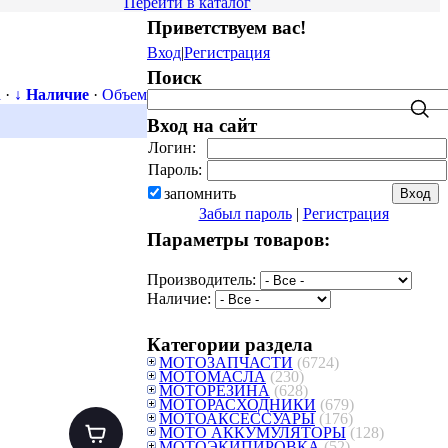
Перейти в каталог
Приветствуем вас
!
Вход
|
Регистрация
Поиск
а
·
↓ Наличие
·
Объем
Вход на сайт
Логин:
Пароль:
запомнить
Забыл пароль
|
Регистрация
Параметры товаров:
Производитель:
Наличие:
Категории раздела
МОТОЗАПЧАСТИ
(6724)
МОТОМАСЛА
(230)
МОТОРЕЗИНА
(628)
МОТОРАСХОДНИКИ
(679)
МОТОАКСЕССУАРЫ
(176)
МОТО АККУМУЛЯТОРЫ
(128)
МОТОЭКИПИРОВКА
(52)