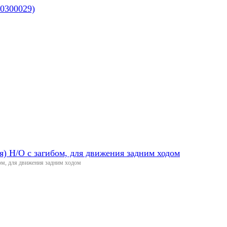
10300029)
) Н/О с загибом, для движения задним ходом
ом, для движения задним ходом