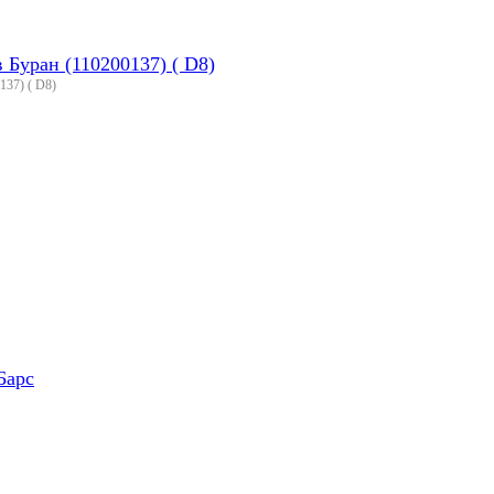
 Буран (110200137) ( D8)
137) ( D8)
Барс