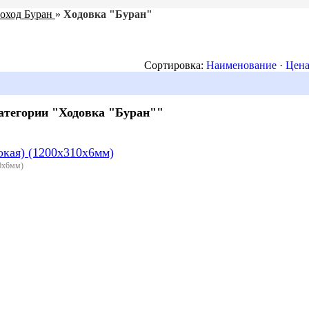
оход Буран
»
Ходовка "Буран"
Сортировка:
Наименование
·
Цен
атегории "Ходовка "Буран""
кая) (1200х310х6мм)
0х6мм)