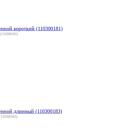
енной короткий (110300181)
 (110300181)
енной длинный (110300183)
(110300183)