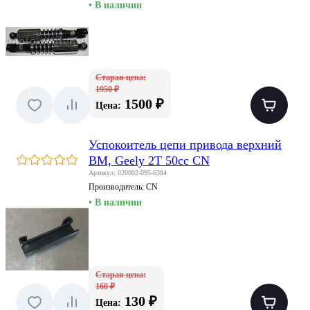
• В наличии
Старая цена:
1950 ₽
1500 ₽
Цена:
Успокоитель цепи привода верхний
BM, Geely 2T 50cc CN
Артикул: 020002-095-6384
Производитель:
CN
• В наличии
Старая цена:
160 ₽
130 ₽
Цена: