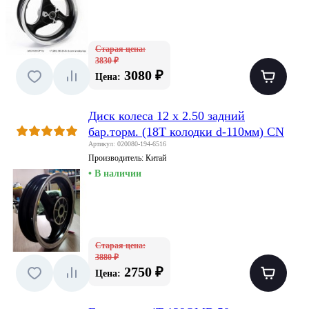
Старая цена:
3830 ₽
3080 ₽
Цена:
Диск колеса 12 x 2.50 задний
бар.торм. (18T колодки d-110мм) CN
Артикул: 020080-194-6516
Производитель:
Китай
• В наличии
Старая цена:
3880 ₽
2750 ₽
Цена: