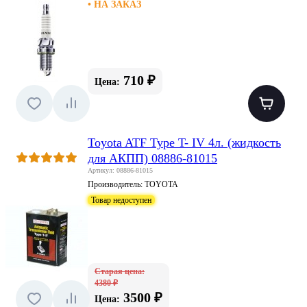
• НА ЗАКАЗ
710 ₽
Цена:
Toyota ATF Type T- IV 4л. (жидкость
для АКПП) 08886-81015
Артикул: 08886-81015
Производитель:
TOYOTA
Товар недоступен
Старая цена:
4380 ₽
3500 ₽
Цена: