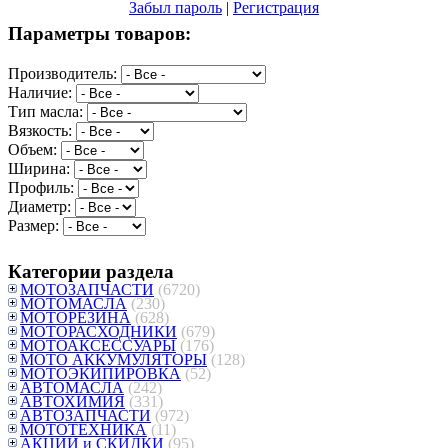
Забыл пароль
|
Регистрация
Параметры товаров:
Производитель:
Наличие:
Тип масла:
Вязкость:
Объем:
Ширина:
Профиль:
Диаметр:
Размер:
Категории раздела
МОТОЗАПЧАСТИ
(6720)
МОТОМАСЛА
(230)
МОТОРЕЗИНА
(628)
МОТОРАСХОДНИКИ
(679)
МОТОАКСЕССУАРЫ
(176)
МОТО АККУМУЛЯТОРЫ
(128)
МОТОЭКИПИРОВКА
(52)
АВТОМАСЛА
(242)
АВТОХИМИЯ
(331)
АВТОЗАПЧАСТИ
(972)
МОТОТЕХНИКА
(11)
АКЦИИ и СКИДКИ
(95)