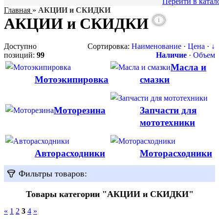
Перейти в катал
Главная
»
АКЦИИ и СКИДКИ
АКЦИИ и СКИДКИ
i
Доступно
Сортировка:
Наименование
·
Цена
·
↓
позиций
:
99
Наличие
·
Объем
Масла и
Мотоэкипировка
смазки
Моторезина
Запчасти для
мототехники
Авторасходники
Моторасходники
Фильтры товаров:
Товары категории "АКЦИИ и СКИДКИ"
«
1
2
3
4
»