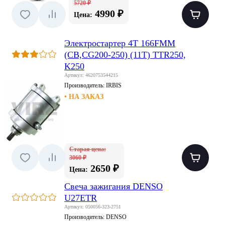
5720 ₽
4990 ₽
Цена:
Электростартер 4Т 166FMM
(CB,CG200-250) (11T) TTR250,
K250
Артикул: 4620753544215
Производитель:
IRBIS
• НА ЗАКАЗ
Старая цена:
3060 ₽
2650 ₽
Цена:
Свеча зажигания DENSO
U27ETR
Артикул: 050056-323-2751
Производитель:
DENSO