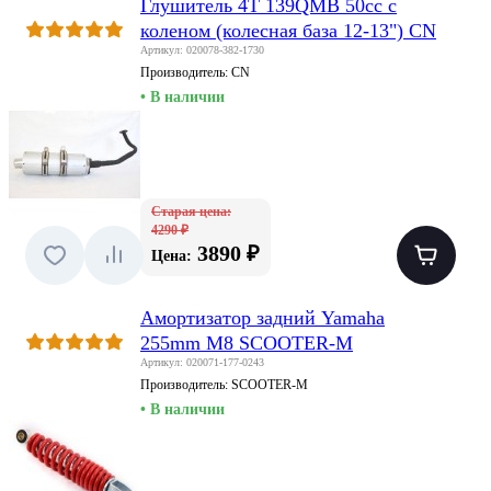
Глушитель 4T 139QMB 50сс с
коленом (колесная база 12-13") CN
Артикул: 020078-382-1730
Производитель:
CN
• В наличии
Старая цена:
4290 ₽
3890 ₽
Цена:
Амортизатор задний Yamaha
255mm M8 SCOOTER-M
Артикул: 020071-177-0243
Производитель:
SCOOTER-M
• В наличии