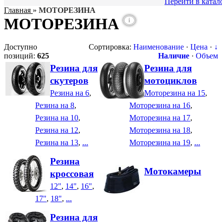
Перейти в катал
Главная
»
МОТОРЕЗИНА
МОТОРЕЗИНА
i
Доступно
Сортировка:
Наименование
·
Цена
·
↓
позиций
:
625
Наличие
·
Объем
Резина для
Резина для
скутеров
мотоциклов
Резина на 6
,
Моторезина на 15
,
Резина на 8
,
Моторезина на 16
,
Резина на 10
,
Моторезина на 17
,
Резина на 12
,
Моторезина на 18
,
Резина на 13
,
...
Моторезина на 19
,
...
Резина
Мотокамеры
кроссовая
12"
,
14"
,
16"
,
17"
,
18"
,
...
Резина для