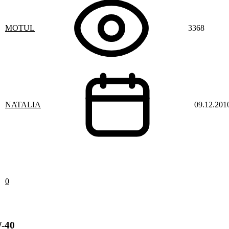
MOTUL
3368
NATALIA
09.12.201
0
W-40