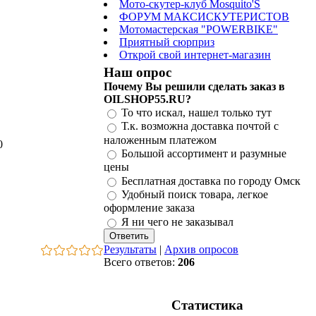
Мото-скутер-клуб Mosquito'S
ФОРУМ МАКСИСКУТЕРИСТОВ
Мотомастерская "POWERBIKE"
Приятный сюрприз
Открой свой интернет-магазин
Наш опрос
Почему Вы решили сделать заказ в
OILSHOP55.RU?
То что искал, нашел только тут
Т.к. возможна доставка почтой с
наложенным платежом
0
Большой ассортимент и разумные
цены
Бесплатная доставка по городу Омск
Удобный поиск товара, легкое
оформление заказа
Я ни чего не заказывал
Результаты
|
Архив опросов
Всего ответов:
206
Статистика