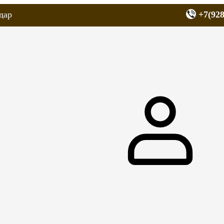
дар
+7(928
еров
Запчасти для мопедов
Покрышки для скутеров
МОТОЗЕРКА