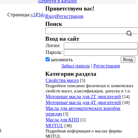
Перейти в каталог
Приветствуем вас
!
Страницы
:
«
1
2
3
4
»
Вход
|
Регистрация
Поиск
Вход на сайт
Логин:
Пароль:
запомнить
Забыл пароль
|
Регистрация
Категории раздела
Свойства масел
[5]
Подробное описание физически и химических
свойств масел, классификация, допуска и т.п.
Моторные масла для 2Т двигателей
[14]
Моторные масла для 4Т двигателей
[18]
Масла для автоматических коробок
передач
[3]
Масла для КПП
[1]
MOTUL
[38]
0
Подробная информация о маслах фирмы
MOTUL