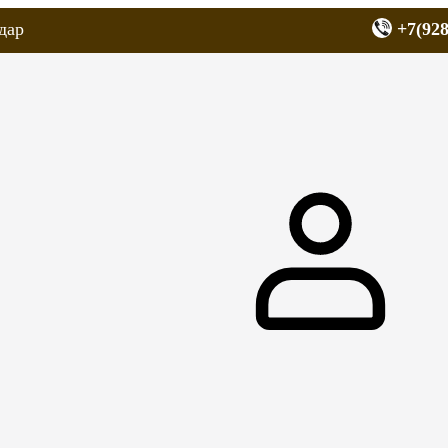
дар
+7(928
еров
Запчасти для мопедов
Покрышки для скутеров
МОТОЗЕРКА