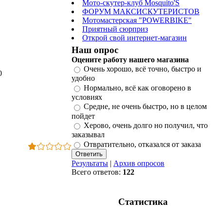
Мото-скутер-клуб Mosquito'S
ФОРУМ МАКСИСКУТЕРИСТОВ
Мотомастерская "POWERBIKE"
Приятный сюрприз
Открой свой интернет-магазин
Наш опрос
Оцените работу нашего магазина
Очень хорошо, всё точно, быстро и
0
удобно
Нормально, всё как оговорено в
условиях
Средне, не очень быстро, но в целом
пойдет
Херово, очень долго но получил, что
заказывал
Отвратительно, отказался от заказа
Результаты
|
Архив опросов
Всего ответов:
122
Статистика