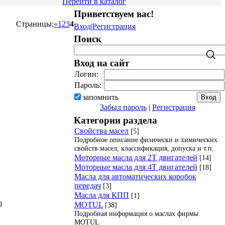
Перейти в каталог
Приветствуем вас
!
Страницы
:
«
1
2
3
4
Вход
|
Регистрация
Поиск
Вход на сайт
Логин:
Пароль:
запомнить
Забыл пароль
|
Регистрация
Категории раздела
Свойства масел
[5]
Подробное описание физически и химических
свойств масел, классификация, допуска и т.п.
Моторные масла для 2Т двигателей
[14]
Моторные масла для 4Т двигателей
[18]
Масла для автоматических коробок
передач
[3]
Масла для КПП
[1]
0
MOTUL
[38]
Подробная информация о маслах фирмы
MOTUL