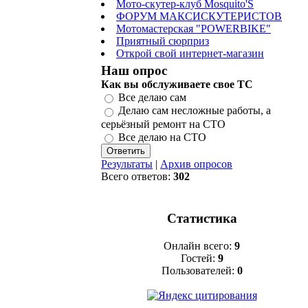
Мото-скутер-клуб Mosquito'S
ФОРУМ МАКСИСКУТЕРИСТОВ
Мотомастерская "POWERBIKE"
Приятный сюрприз
Открой свой интернет-магазин
Наш опрос
Как вы обслуживаете свое ТС
Все делаю сам
Делаю сам несложные работы, а
серьёзный ремонт на СТО
Все делаю на СТО
Результаты
|
Архив опросов
Всего ответов:
302
Статистика
Онлайн всего:
9
Гостей:
9
Пользователей:
0