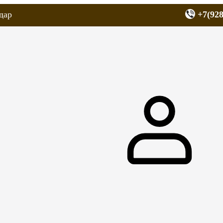
дар
+7(928
еров
Запчасти для мопедов
Покрышки для скутеров
МОТОЗЕРКА