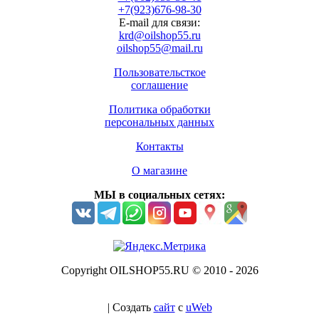
+7(923)676-98-30
E-mail для связи:
krd@oilshop55.ru
oilshop55@mail.ru
Пользовательсткое
соглашение
Политика обработки
персональных данных
Контакты
О магазине
МЫ в социальных сетях:
Copyright OILSHOP55.RU © 2010 - 2026
|
Создать
сайт
с
uWeb