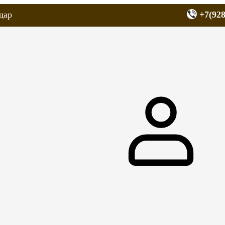
дар
+7(928
еров
Запчасти для мопедов
Покрышки для скутеров
МОТОЗЕРКА