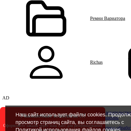
Ремни Вариатора
Richas
AD
Пользовательстко
Наш сайт использует файлы cookies. Продолж
Уважаемые клиенты !!!
Наши телефоны:
соглашение
просмотр страниц сайта, вы соглашаетесь с
+7(928)263-50-78
Оформляйте заказы через наш сайт для резервирования
+7(962)059-31-41
Политика обрабо
Политикой использования файлов cookies
.
товара на складе!