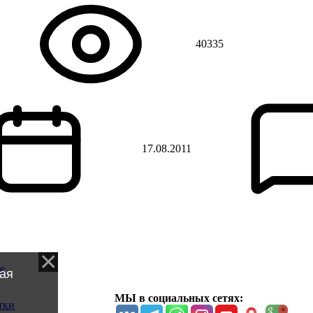
40335
17.08.2011
е
ая
МЫ в социальных сетях:
тки