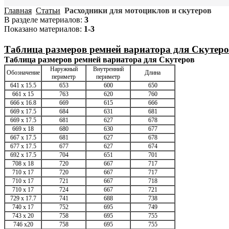
Главная
Статьи
Расходники для мотоциклов и скутеров
В разделе материалов
:
3
Показано материалов
:
1-3
Таблица размеров ремней вариатора для Скутер
Таблица размеров ремней вариатора для Скутеров
Наружный
Внутренний
Обозначение
Длина
периметр
периметр
641 x 15.5
653
600
650
661 x 15
763
620
760
666 x 16.8
669
615
666
669 x 17.5
684
631
681
669 x 17.5
681
627
678
669 x 18
680
630
677
667 x 17.5
681
627
678
677 x 17.5
677
627
674
692 x 17.5
704
651
701
708 x 18
720
667
717
710 x 17
720
667
717
710 x 17
721
667
718
710 x 17
724
667
721
729 x 17.7
741
688
738
740 x 17
752
695
749
743 x 20
758
695
755
746 x20
758
695
755