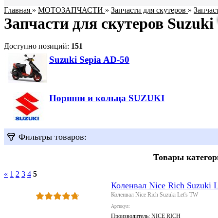
Главная
»
МОТОЗАПЧАСТИ
»
Запчасти для скутеров
»
Запчас
Запчасти для скутеров Suzuki
Доступно позиций
:
151
Suzuki Sepia AD-50
Поршни и кольца SUZUKI
Фильтры товаров:
Товары категор
«
1
2
3
4
5
Коленвал Nice Rich Suzuki 
Коленвал Nice Rich Suzuki Let's TW
Артикул:
Производитель:
NICE RICH