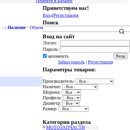
Перейти в каталог
Приветствуем вас
!
Вход
|
Регистрация
Поиск
а
·
↓ Наличие
·
Объем
Вход на сайт
Логин:
Пароль:
запомнить
Забыл пароль
|
Регистрация
Параметры товаров:
Производитель:
Наличие:
Ширина:
Профиль:
Диаметр:
Размер:
Категории раздела
МОТОЗАПЧАСТИ
(6713)