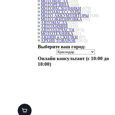
МОТОМАСЛА
(230)
МОТОРЕЗИНА
(628)
МОТОРАСХОДНИКИ
(679)
МОТОАКСЕССУАРЫ
(176)
МОТО АККУМУЛЯТОРЫ
(128)
МОТОЭКИПИРОВКА
(52)
АВТОМАСЛА
(242)
АВТОХИМИЯ
(331)
АВТОЗАПЧАСТИ
(972)
МОТОТЕХНИКА
(11)
АКЦИИ и СКИДКИ
(97)
АРХИВ ТОВАРОВ
(1812)
Выберите ваш город:
Онлайн консультант (с 10:00 до
18:00)