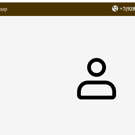
дар
+7(928
еров
Запчасти для мопедов
Покрышки для скутеров
МОТОЗЕРКА