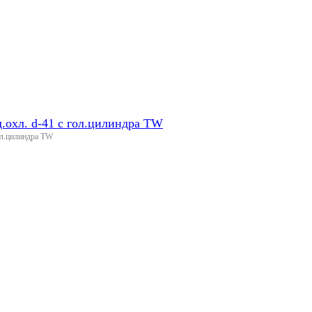
.охл. d-41 с гол.цилиндра TW
ол.цилиндра TW