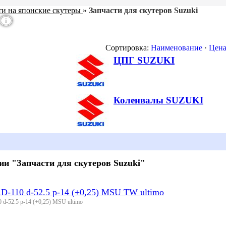
ти на японские скутеры
»
Запчасти для скутеров Suzuki
i
Сортировка:
Наименование
·
Цен
ЦПГ SUZUKI
Коленвалы SUZUKI
ии "Запчасти для скутеров Suzuki"
D-110 d-52.5 p-14 (+0,25) MSU TW ultimo
 d-52.5 p-14 (+0,25) MSU ultimo