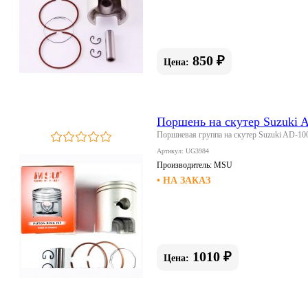
850 ₽
Цена:
Поршень на скутер Suzuki 
Поршневая группа на скутер Suzuki AD-100
Артикул: UG3984
Производитель:
MSU
• НА ЗАКАЗ
1010 ₽
Цена: