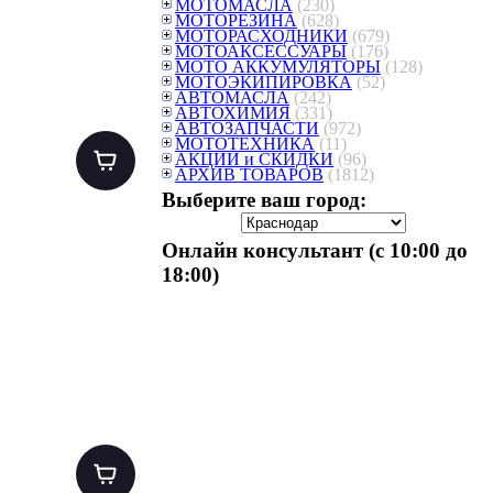
МОТОМАСЛА
(230)
МОТОРЕЗИНА
(628)
МОТОРАСХОДНИКИ
(679)
МОТОАКСЕССУАРЫ
(176)
МОТО АККУМУЛЯТОРЫ
(128)
МОТОЭКИПИРОВКА
(52)
АВТОМАСЛА
(242)
АВТОХИМИЯ
(331)
АВТОЗАПЧАСТИ
(972)
МОТОТЕХНИКА
(11)
АКЦИИ и СКИДКИ
(96)
АРХИВ ТОВАРОВ
(1812)
Выберите ваш город:
Онлайн консультант (с 10:00 до
18:00)