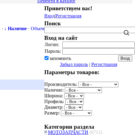
Перейти в каталог
Приветствуем вас
!
Вход
|
Регистрация
Поиск
а
·
↓ Наличие
·
Объем
Вход на сайт
Логин:
Пароль:
запомнить
Забыл пароль
|
Регистрация
Параметры товаров:
Производитель:
Наличие:
Ширина:
Профиль:
Диаметр:
Размер:
Категории раздела
МОТОЗАПЧАСТИ
(6712)