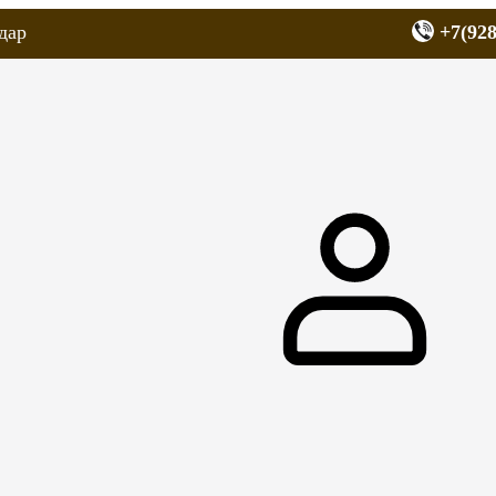
дар
+7(928
еров
Запчасти для мопедов
Покрышки для скутеров
МОТОЗЕРКА