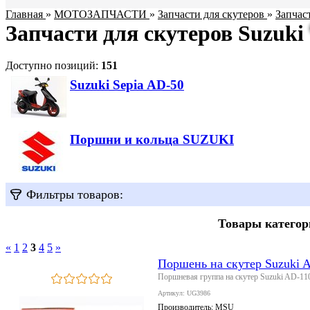
Главная
»
МОТОЗАПЧАСТИ
»
Запчасти для скутеров
»
Запчас
Запчасти для скутеров Suzuki
Доступно позиций
:
151
Suzuki Sepia AD-50
Поршни и кольца SUZUKI
Фильтры товаров:
Товары категор
«
1
2
3
4
5
»
Поршень на скутер Suzuki A
Поршневая группа на скутер Suzuki AD-110
Артикул: UG3986
Производитель:
MSU