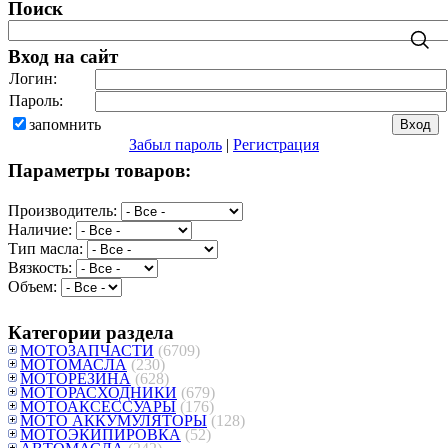
Поиск
Вход на сайт
Логин:
Пароль:
запомнить
Забыл пароль
|
Регистрация
Параметры товаров:
Производитель:
Наличие:
Тип масла:
Вязкость:
Объем:
Категории раздела
МОТОЗАПЧАСТИ
(6709)
МОТОМАСЛА
(230)
МОТОРЕЗИНА
(628)
МОТОРАСХОДНИКИ
(679)
МОТОАКСЕССУАРЫ
(176)
МОТО АККУМУЛЯТОРЫ
(128)
МОТОЭКИПИРОВКА
(52)